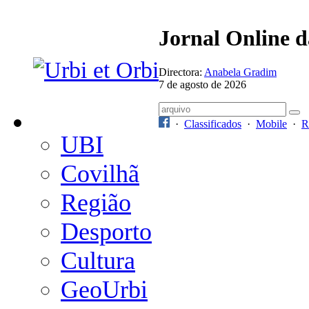
Jornal Online 
Directora:
Anabela Gradim
7 de agosto de 2026
·
Classificados
·
Mobile
·
R
UBI
Covilhã
Região
Desporto
Cultura
GeoUrbi