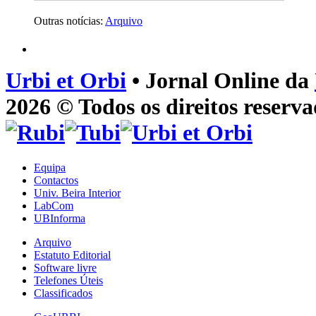
Outras notícias:
Arquivo
Urbi et Orbi
• Jornal Online da
2026 © Todos os direitos reserva
Equipa
Contactos
Univ. Beira Interior
LabCom
UBInforma
Arquivo
Estatuto Editorial
Software livre
Telefones Úteis
Classificados