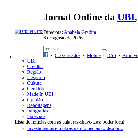
Jornal Online da
UBI
Directora:
Anabela Gradim
6 de agosto de 2026
·
Classificados
·
Mobile
·
RSS
·
Arquiv
UBI
Covilhã
Região
Desporto
Cultura
GeoUrbi
Made In UBI
Opinião
Reportagens
Infografias
Especiais
Lista de notícias com as palavras-chave/tags: poder local
Investimentos em obras não fomentam o desporto