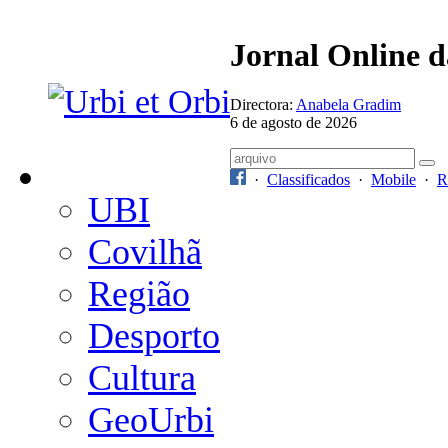
Jornal Online 
Directora:
Anabela Gradim
6 de agosto de 2026
·
Classificados
·
Mobile
·
R
UBI
Covilhã
Região
Desporto
Cultura
GeoUrbi