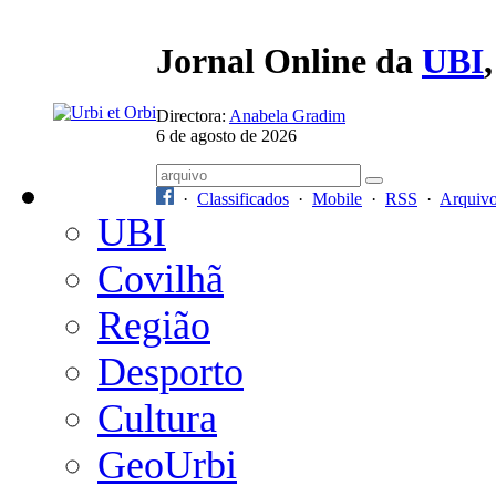
Jornal Online da
UBI
Directora:
Anabela Gradim
6 de agosto de 2026
·
Classificados
·
Mobile
·
RSS
·
Arquiv
UBI
Covilhã
Região
Desporto
Cultura
GeoUrbi