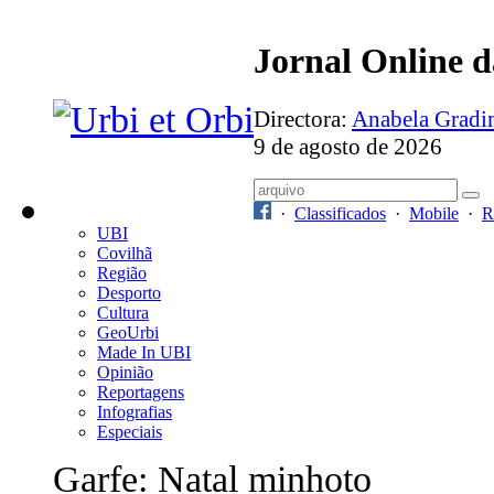
Jornal Online 
Directora:
Anabela Grad
9 de agosto de 2026
·
Classificados
·
Mobile
·
R
UBI
Covilhã
Região
Desporto
Cultura
GeoUrbi
Made In UBI
Opinião
Reportagens
Infografias
Especiais
Garfe: Natal minhoto