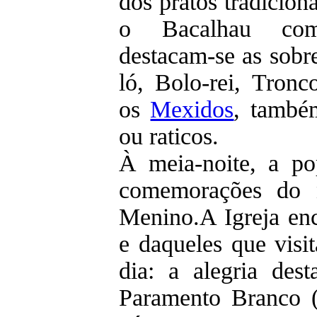
dos pratos tradicion
o Bacalhau com
destacam-se as sob
ló, Bolo-rei, Tron
os
Mexidos
, també
ou raticos.
À meia-noite, a po
comemorações do 
Menino.A Igreja en
e daqueles que visi
dia: a alegria des
Paramento Branco (