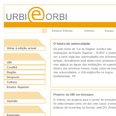
Estatuto Editorial
Editorial
Equipa
O futuro da universidade
Voltar à edição actual
Dá pelo nome de “Lei do Regime Jurídico das
Instituições de Ensino Superior – RJIES” e prete
ser a carta régia das universidades nos próximo
tempos. Actualmente está ainda como proposta de
UBI
mas agita já as águas das instituições do superio
Covilhã
Dentro dos próximos meses, muita coisa vai mu
Região
nas universidades, o Urbi explica-lhe os traços
>>
fundamentais.
Desporto
Cultura
Ensino Superior
Projecto da UBI em destaque
O eVeste, um projecto para o sector do vestuári
Opinião
foi seleccionado como um dos seis casos a est
práticas de eLearning na Europa, pela DG_Enter
Especiais