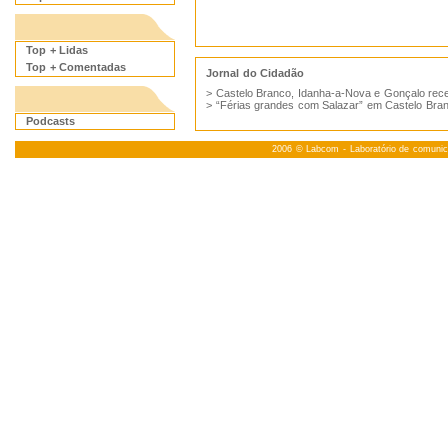
Top + Lidas
Top + Comentadas
Jornal do Cidadão
>
Castelo Branco, Idanha-a-Nova e Gonçalo rec
>
“Férias grandes com Salazar” em Castelo Bra
Podcasts
2006 ©
Labcom
- Laboratório de comuni