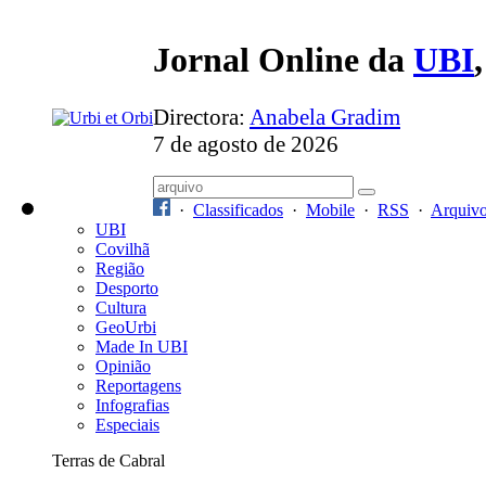
Jornal Online da
UBI
Directora:
Anabela Gradim
7 de agosto de 2026
·
Classificados
·
Mobile
·
RSS
·
Arquiv
UBI
Covilhã
Região
Desporto
Cultura
GeoUrbi
Made In UBI
Opinião
Reportagens
Infografias
Especiais
Terras de Cabral