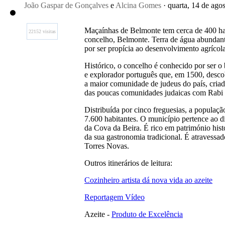
João Gaspar de Gonçalves
e
Alcina Gomes
· quarta, 14 de ago
Maçaínhas de Belmonte tem cerca de 400 habi
22152 visitas
concelho, Belmonte. Terra de água abundante
por ser propícia ao desenvolvimento agrícola
Histórico, o concelho é conhecido por ser o
e explorador português que, em 1500, descob
a maior comunidade de judeus do país, cria
das poucas comunidades judaicas com Rabi 
Distribuída por cinco freguesias, a popula
7.600 habitantes. O município pertence ao di
da Cova da Beira. É rico em património hist
da sua gastronomia tradicional. É atravessa
Torres Novas.
Outros itinerários de leitura:
Cozinheiro artista dá nova vida ao azeite
Reportagem Vídeo
Azeite -
Produto de Excelência