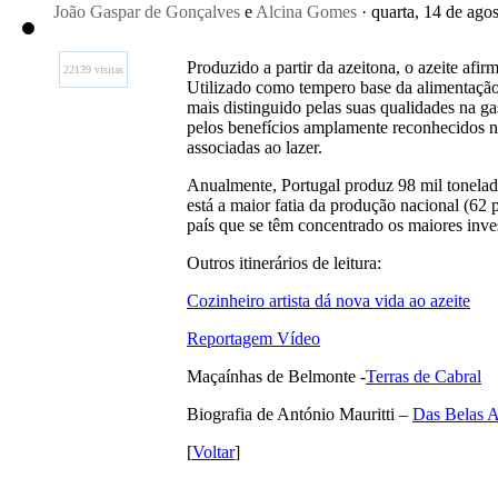
João Gaspar de Gonçalves
e
Alcina Gomes
· quarta, 14 de ago
Produzido a partir da azeitona, o azeite afi
22139 visitas
Utilizado como tempero base da alimentação
mais distinguido pelas suas qualidades na 
pelos benefícios amplamente reconhecidos na
associadas ao lazer.
Anualmente, Portugal produz 98 mil tonelada
está a maior fatia da produção nacional (62
país que se têm concentrado os maiores inve
Outros itinerários de leitura:
Cozinheiro artista dá nova vida ao azeite
Reportagem Vídeo
Maçaínhas de Belmonte -
Terras de Cabral
Biografia de António Mauritti –
Das Belas A
[
Voltar
]