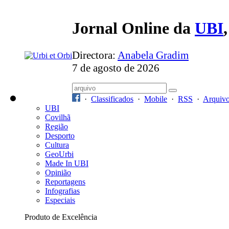
Jornal Online da
UBI
Directora:
Anabela Gradim
7 de agosto de 2026
·
Classificados
·
Mobile
·
RSS
·
Arquiv
UBI
Covilhã
Região
Desporto
Cultura
GeoUrbi
Made In UBI
Opinião
Reportagens
Infografias
Especiais
Produto de Excelência