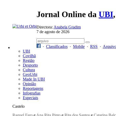
Jornal Online da
UBI
Directora:
Anabela Gradim
7 de agosto de 2026
·
Classificados
·
Mobile
·
RSS
·
Arquiv
UBI
Covilhã
Região
Desporto
Cultura
GeoUrbi
Made In UBI
Opinião
Reportagens
Infografias
Especiais
Castelo
Raquel Faro
e
Ana Rita Pinto
e
Rita dos Santos
e
Catarina Bal