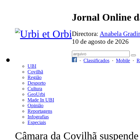
Jornal Online 
Directora:
Anabela Grad
10 de agosto de 2026
·
Classificados
·
Mobile
·
R
UBI
Covilhã
Região
Desporto
Cultura
GeoUrbi
Made In UBI
Opinião
Reportagens
Infografias
Especiais
Câmara da Covilhã suspende