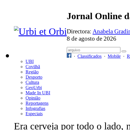
Jornal Online 
Directora:
Anabela Grad
8 de agosto de 2026
·
Classificados
·
Mobile
·
R
UBI
Covilhã
Região
Desporto
Cultura
GeoUrbi
Made In UBI
Opinião
Reportagens
Infografias
Especiais
Era cerveja por todo o lado, 