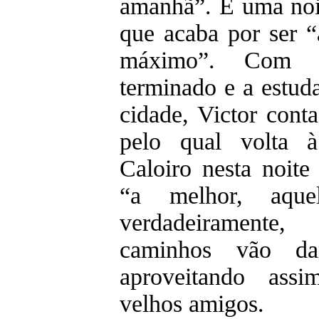
amanhã”. É uma noi
que acaba por ser “
máximo”. Com 
terminado e a estud
cidade, Victor cont
pelo qual volta 
Caloiro nesta noite
“a melhor, aqu
verdadeirament
caminhos vão d
aproveitando ass
velhos amigos.