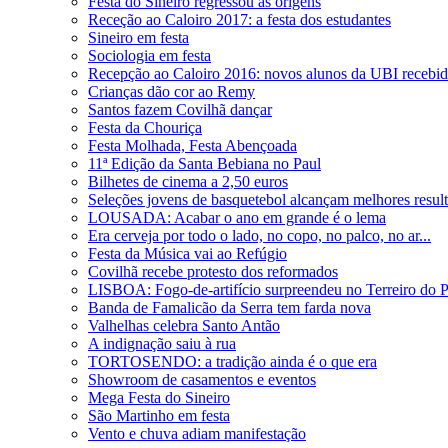
Festa do Sineiro regressou às origens
Receção ao Caloiro 2017: a festa dos estudantes
Sineiro em festa
Sociologia em festa
Recepção ao Caloiro 2016: novos alunos da UBI recebid
Crianças dão cor ao Remy
Santos fazem Covilhã dançar
Festa da Chouriça
Festa Molhada, Festa Abençoada
11ª Edição da Santa Bebiana no Paul
Bilhetes de cinema a 2,50 euros
Seleções jovens de basquetebol alcançam melhores resul
LOUSADA: Acabar o ano em grande é o lema
Era cerveja por todo o lado, no copo, no palco, no ar...
Festa da Música vai ao Refúgio
Covilhã recebe protesto dos reformados
LISBOA: Fogo-de-artifício surpreendeu no Terreiro do 
Banda de Famalicão da Serra tem farda nova
Valhelhas celebra Santo Antão
A indignação saiu à rua
TORTOSENDO: a tradição ainda é o que era
Showroom de casamentos e eventos
Mega Festa do Sineiro
São Martinho em festa
Vento e chuva adiam manifestação