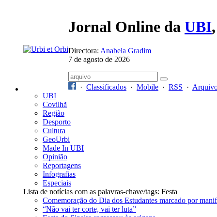
Jornal Online da
UBI
Directora:
Anabela Gradim
7 de agosto de 2026
·
Classificados
·
Mobile
·
RSS
·
Arquiv
UBI
Covilhã
Região
Desporto
Cultura
GeoUrbi
Made In UBI
Opinião
Reportagens
Infografias
Especiais
Lista de notícias com as palavras-chave/tags: Festa
Comemoração do Dia dos Estudantes marcado por manif
“Não vai ter corte, vai ter luta”