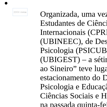
Organizada, uma vez
22151 visitas
Estudantes de Ciênci
Internacionais (CP
(UBINEEC), de Des
Psicologia (PSICUBI
(UBIGEST) – a séti
ao Sineiro” teve lug
estacionamento do 
Psicologia e Educaç
Ciências Sociais e
na passada quinta-fei