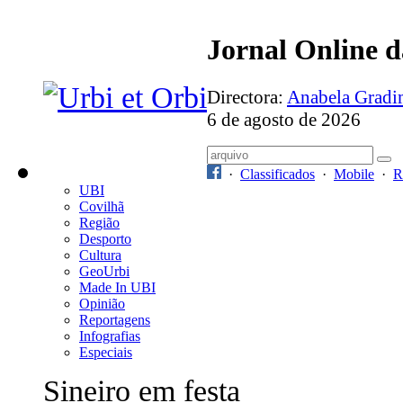
Jornal Online 
Directora:
Anabela Grad
6 de agosto de 2026
·
Classificados
·
Mobile
·
R
UBI
Covilhã
Região
Desporto
Cultura
GeoUrbi
Made In UBI
Opinião
Reportagens
Infografias
Especiais
Sineiro em festa