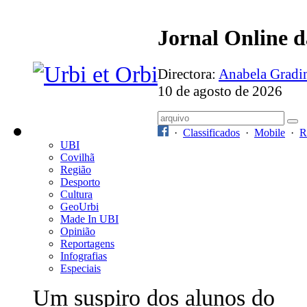
Jornal Online 
Directora:
Anabela Grad
10 de agosto de 2026
·
Classificados
·
Mobile
·
R
UBI
Covilhã
Região
Desporto
Cultura
GeoUrbi
Made In UBI
Opinião
Reportagens
Infografias
Especiais
Um suspiro dos alunos do