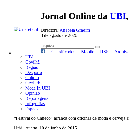
Jornal Online da
UBI
Directora:
Anabela Gradim
8 de agosto de 2026
·
Classificados
·
Mobile
·
RSS
·
Arquiv
UBI
Covilhã
Região
Desporto
Cultura
GeoUrbi
Made In UBI
Opinião
Reportagens
Infografias
Especiais
“Festival do Caneco” arranca com oficinas de moda e cerveja a
Urbi
· quarta, 10 de junho de 2015 ·