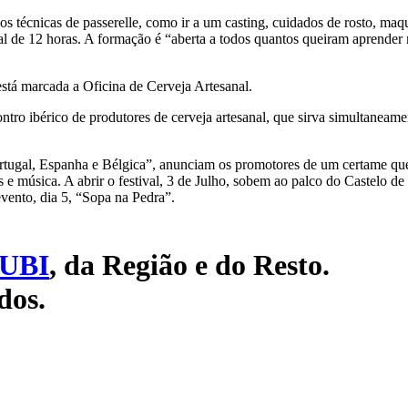
écnicas de passerelle, como ir a um casting, cuidados de rosto, maqu
l de 12 horas. A formação é “aberta a todos quantos queiram aprender 
tá marcada a Oficina de Cerveja Artesanal.
ntro ibérico de produtores de cerveja artesanal, que sirva simultaneam
ortugal, Espanha e Bélgica”, anunciam os promotores de um certame que
e música. A abrir o festival, 3 de Julho, sobem ao palco do Castelo d
vento, dia 5, “Sopa na Pedra”.
UBI
, da Região e do Resto.
dos.