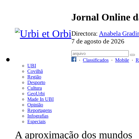
Jornal Online 
Directora:
Anabela Grad
7 de agosto de 2026
·
Classificados
·
Mobile
·
R
UBI
Covilhã
Região
Desporto
Cultura
GeoUrbi
Made In UBI
Opinião
Reportagens
Infografias
Especiais
A aproximação dos mundos