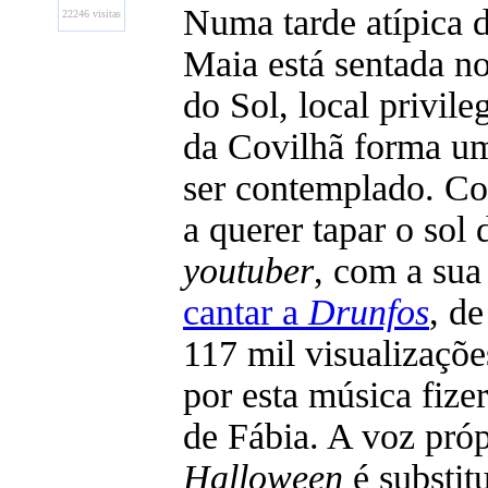
Numa tarde atípica 
22246 visitas
Maia está sentada n
do Sol, local privil
da Covilhã forma um
ser contemplado. Co
a querer tapar o sol 
youtuber
, com a sua
cantar a
Drunfos
, d
117 mil visualizaçõ
por esta música fize
de Fábia. A voz próp
Halloween
é substi