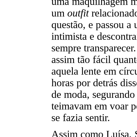
uma maquilhagem mu
um
outfit
relacionad
questão, e passou a 
intimista e descontr
sempre transparecer
assim tão fácil quan
aquela lente em cír
horas por detrás dis
de moda, segurando 
teimavam em voar po
se fazia sentir.
Assim como Luísa,