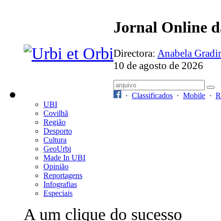
Jornal Online 
Directora:
Anabela Grad
10 de agosto de 2026
·
Classificados
·
Mobile
·
R
UBI
Covilhã
Região
Desporto
Cultura
GeoUrbi
Made In UBI
Opinião
Reportagens
Infografias
Especiais
A um clique do sucesso