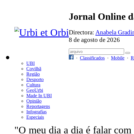
Jornal Online 
Directora:
Anabela Grad
8 de agosto de 2026
·
Classificados
·
Mobile
·
R
UBI
Covilhã
Região
Desporto
Cultura
GeoUrbi
Made In UBI
Opinião
Reportagens
Infografias
Especiais
"O meu dia a dia é falar com