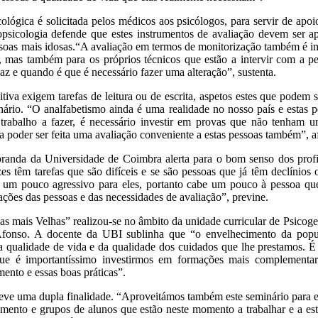
ológica é solicitada pelos médicos aos psicólogos, para servir de apoi
ropsicologia defende que estes instrumentos de avaliação devem se
ssoas mais idosas.“A avaliação em termos de monitorização também é im
, mas também para os próprios técnicos que estão a intervir com a pe
icaz e quando é que é necessário fazer uma alteração”, sustenta.
tiva exigem tarefas de leitura ou de escrita, aspetos estes que podem
minário. “O analfabetismo ainda é uma realidade no nosso país e estas
trabalho a fazer, é necessário investir em provas que não tenham um
ra poder ser feita uma avaliação conveniente a estas pessoas também”, 
oranda da Universidade de Coimbra alerta para o bom senso dos profis
s têm tarefas que são difíceis e se são pessoas que já têm declínios 
er um pouco agressivo para eles, portanto cabe um pouco à pessoa que 
ções das pessoas e das necessidades de avaliação”, previne.
s mais Velhas” realizou-se no âmbito da unidade curricular de Psicog
Afonso. A docente da UBI sublinha que “o envelhecimento da popul
qualidade de vida e da qualidade dos cuidados que lhe prestamos. É
que é importantíssimo investirmos em formações mais complementar
ento e essas boas práticas”.
 teve uma dupla finalidade. “Aproveitámos também este seminário para e
mento e grupos de alunos que estão neste momento a trabalhar e a es