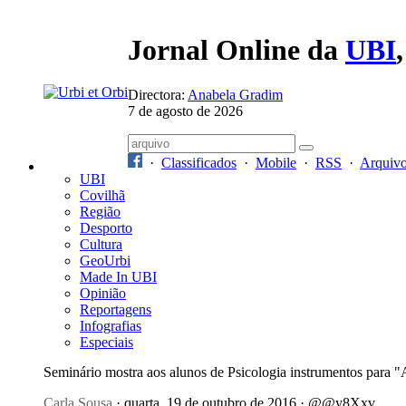
Jornal Online da
UBI
Directora:
Anabela Gradim
7 de agosto de 2026
·
Classificados
·
Mobile
·
RSS
·
Arquiv
UBI
Covilhã
Região
Desporto
Cultura
GeoUrbi
Made In UBI
Opinião
Reportagens
Infografias
Especiais
Seminário mostra aos alunos de Psicologia instrumentos para "
Carla Sousa
· quarta, 19 de outubro de 2016 · @@y8Xxv