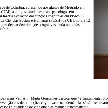
ade de Coimbra, apresentou aos alunos de Mestrado em
r (UBI), a antigos estudantes e aos psicólogos em
m fazer a avaliação das funções cognitivas em idosos. A
e de Ciências Sociais e Humanas (FCSH) da UBI, no dia 12
 para detetar deteriorações cognitivas ainda numa fase
clínio.
oas mais Velhas”, Marta Gonçalves destaca que “é fundamental proc
rvenção nas deteriorações cognitivas e nas demências só são relativame
essoas a qualidade de vida que elas realmente necessitam”.