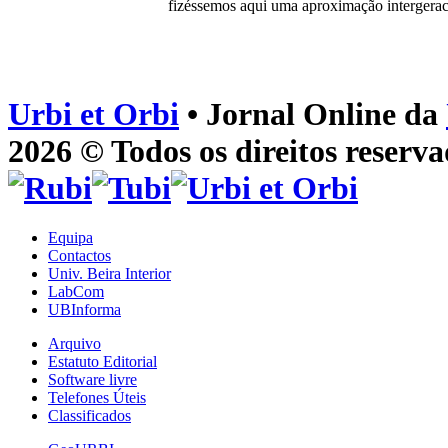
fizéssemos aqui uma aproximação intergeraci
Urbi et Orbi
• Jornal Online da
2026 © Todos os direitos reserva
Equipa
Contactos
Univ. Beira Interior
LabCom
UBInforma
Arquivo
Estatuto Editorial
Software livre
Telefones Úteis
Classificados