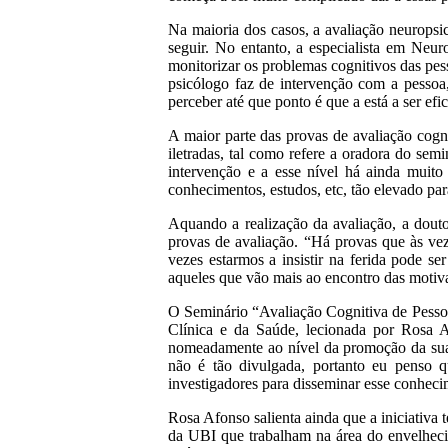
Na maioria dos casos, a avaliação neuropsic
seguir. No entanto, a especialista em Neu
monitorizar os problemas cognitivos das pe
psicólogo faz de intervenção com a pessoa
perceber até que ponto é que a está a ser ef
A maior parte das provas de avaliação cogni
iletradas, tal como refere a oradora do se
intervenção e a esse nível há ainda muito 
conhecimentos, estudos, etc, tão elevado pa
Aquando a realização da avaliação, a dout
provas de avaliação. “Há provas que às veze
vezes estarmos a insistir na ferida pode s
aqueles que vão mais ao encontro das motiva
O Seminário “Avaliação Cognitiva de Pessoa
Clínica e da Saúde, lecionada por Rosa 
nomeadamente ao nível da promoção da sua 
não é tão divulgada, portanto eu penso 
investigadores para disseminar esse conhecim
Rosa Afonso salienta ainda que a iniciativa
da UBI que trabalham na área do envelheci