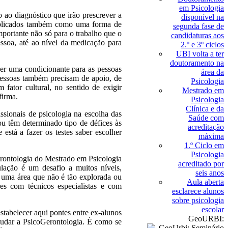
em Psicologia
o ao diagnóstico que irão prescrever a
disponível na
r aplicados também como uma forma de
segunda fase de
portante não só para o trabalho que o
candidaturas aos
ssoa, até ao nível da medicação para
2.º e 3º ciclos
UBI volta a ter
doutoramento na
 ser uma condicionante para as pessoas
área da
 pessoas também precisam de apoio, de
Psicologia
 fator cultural, no sentido de exigir
Mestrado em
afirma.
Psicologia
Clínica e da
sionais de psicologia na escolha das
Saúde com
ou têm determinado tipo de défices às
acreditação
está a fazer os testes saber escolher
máxima
1.º Ciclo em
Psicologia
erontologia do Mestrado em Psicologia
acreditado por
ação é um desafio a muitos níveis,
seis anos
 uma área que não é tão explorada ou
Aula aberta
es com técnicos especialistas e com
esclarece alunos
sobre psicologia
escolar
stabelecer aqui pontes entre ex-alunos
GeoURBI:
tudar a PsicoGerontologia. É como se