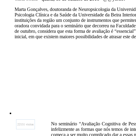
Marta Gonçalves, doutoranda de Neuropsicologia da Universid
Psicologia Clínica e da Saúde da Universidade da Beira Interio
instituições da região um conjunto de instrumentos que permite
oradora convidada para o seminário que decorreu na Faculdad
de outubro, considera que esta forma de avaliação é “essencial”
inicial, em que existem maiores possibilidades de atrasar este de
No seminário “Avaliação Cognitiva de Pess
22151 visitas
infelizmente as formas que nós temos de inte
começa a ser muito complicado dar a essas p