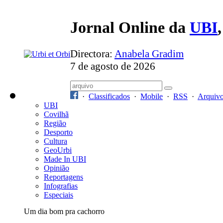
Jornal Online da
UBI
Directora:
Anabela Gradim
7 de agosto de 2026
·
Classificados
·
Mobile
·
RSS
·
Arquiv
UBI
Covilhã
Região
Desporto
Cultura
GeoUrbi
Made In UBI
Opinião
Reportagens
Infografias
Especiais
Um dia bom pra cachorro