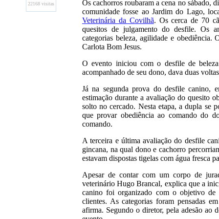
Os cachorros roubaram a cena no sábado, dia
22168 visitas
comunidade fosse ao Jardim do Lago, loca
Veterinária da Covilhã
. Os cerca de 70 cã
quesitos de julgamento do desfile. Os a
categorias beleza, agilidade e obediência.
Carlota Bom Jesus.
O evento iniciou com o desfile de beleza
acompanhado de seu dono, dava duas voltas
Já na segunda prova do desfile canino, e
estimação durante a avaliação do quesito ob
solto no cercado. Nesta etapa, a dupla se p
que provar obediência ao comando do don
comando.
A terceira e última avaliação do desfile ca
gincana, na qual dono e cachorro percorria
estavam dispostas tigelas com água fresca pa
Apesar de contar com um corpo de jura
veterinário Hugo Brancal, explica que a ini
canino foi organizado com o objetivo de
clientes. As categorias foram pensadas em
afirma. Segundo o diretor, pela adesão ao 
evento.