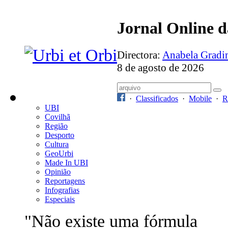
Jornal Online 
Directora:
Anabela Grad
8 de agosto de 2026
·
Classificados
·
Mobile
·
R
UBI
Covilhã
Região
Desporto
Cultura
GeoUrbi
Made In UBI
Opinião
Reportagens
Infografias
Especiais
"Não existe uma fórmula