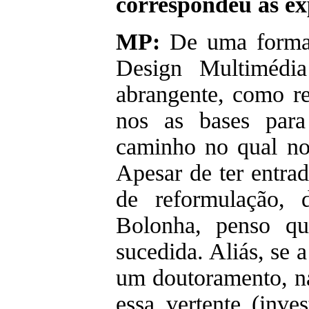
correspondeu às ex
MP:
De uma forma g
Design Multimédi
abrangente, como re
nos as bases para
caminho no qual nos
Apesar de ter entra
de reformulação, 
Bolonha, penso q
sucedida. Aliás, se 
um doutoramento, na
essa vertente (inve