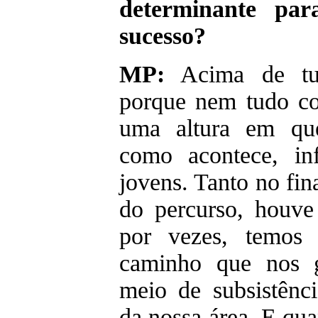
determinante pa
sucesso?
MP:
Acima de tud
porque nem tudo c
uma altura em que
como acontece, in
jovens. Tanto no fi
do percurso, houve
por vezes, temos 
caminho que nos g
meio de subsistênci
da nossa área. E qua