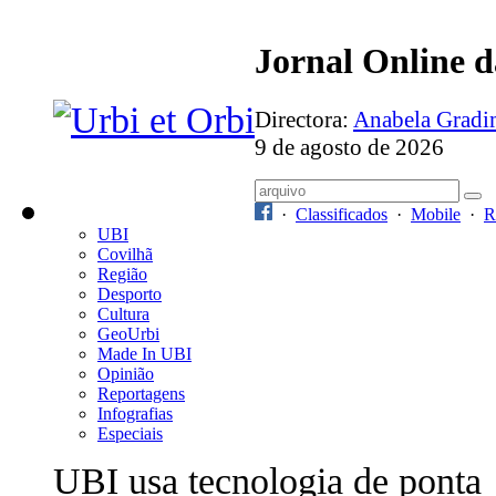
Jornal Online 
Directora:
Anabela Grad
9 de agosto de 2026
·
Classificados
·
Mobile
·
R
UBI
Covilhã
Região
Desporto
Cultura
GeoUrbi
Made In UBI
Opinião
Reportagens
Infografias
Especiais
UBI usa tecnologia de ponta