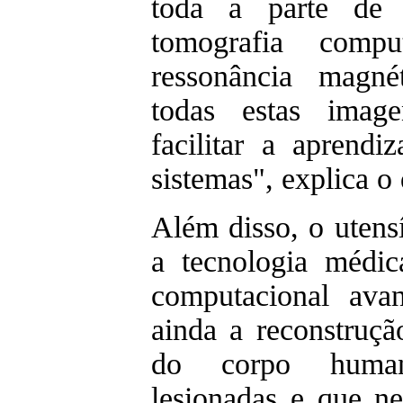
toda a parte de 
tomografia comp
ressonância magné
todas estas imag
facilitar a aprendi
sistemas", explica o
Além disso, o utens
a tecnologia médi
computacional avanç
ainda a reconstruçã
do corpo huma
lesionadas e que n