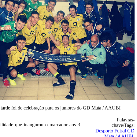
tarde foi de celebração para os juniores do GD Mata / AAUBI
Palavras-
cilidade que inaugurou o marcador aos 3
chave/Tags:
Desporto
Futsal
GD
Mata / AAUBI