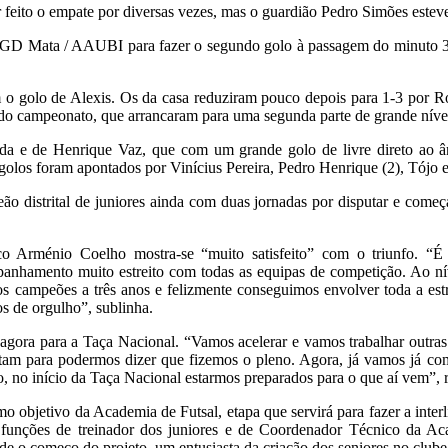
r feito o empate por diversas vezes, mas o guardião Pedro Simões esteve
 GD Mata / AAUBI para fazer o segundo golo à passagem do minuto 32,
o golo de Alexis. Os da casa reduziram pouco depois para 1-3 por R
do campeonato, que arrancaram para uma segunda parte de grande nível,
nda e de Henrique Vaz, que com um grande golo de livre direto ao 
 golos foram apontados por Vinícius Pereira, Pedro Henrique (2), Tójo 
distrital de juniores ainda com duas jornadas por disputar e começa
co Arménio Coelho mostra-se “muito satisfeito” com o triunfo. “
nhamento muito estreito com todas as equipas de competição. Ao níve
s campeões a três anos e felizmente conseguimos envolver toda a est
s de orgulho”, sublinha.
gora para a Taça Nacional. “Vamos acelerar e vamos trabalhar outras v
tam para podermos dizer que fizemos o pleno. Agora, já vamos já com
o, no início da Taça Nacional estarmos preparados para o que aí vem”,
mo objetivo da Academia de Futsal, etapa que servirá para fazer a int
s funções de treinador dos juniores e de Coordenador Técnico da A
sde o começo do projeto, um entusiasta da criação dos seniores no clube