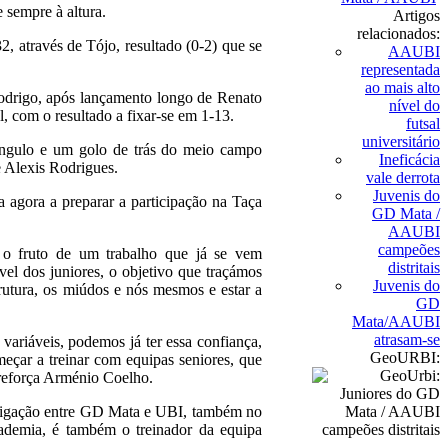
 sempre à altura.
Artigos
relacionados:
 através de Tójo, resultado (0-2) que se
AAUBI
representada
ao mais alto
odrigo, após lançamento longo de Renato
nível do
 com o resultado a fixar-se em 1-13.
futsal
universitário
ângulo e um golo de trás do meio campo
Ineficácia
e Alexis Rodrigues.
vale derrota
Juvenis do
 agora a preparar a participação na Taça
GD Mata /
AAUBI
campeões
É o fruto de um trabalho que já se vem
distritais
l dos juniores, o objetivo que traçámos
Juvenis do
rutura, os miúdos e nós mesmos e estar a
GD
Mata/AAUBI
atrasam-se
ariáveis, podemos já ter essa confiança,
GeoURBI:
eçar a treinar com equipas seniores, que
 reforça Arménio Coelho.
erligação entre GD Mata e UBI, também no
cademia, é também o treinador da equipa
.