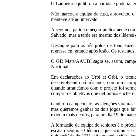
O Ladoeiro equilibrou a partida e poderia te
Não marcou a equipa da casa, aproveitou o
manteve até ao intervalo.
A segunda parte começou praticamente com 
Salvado, mas a tarde era mesmo dos líderes 
Destaque para os três golos de João Faze
regressa em grande após lesão. Os restantes
O GD Mata/AAUBI sagra-se, assim, campeão 
Nacional.
Em declarações ao Urbi et Orbi, o técni
desenvolvendo há três anos, com um acompa
quando arrancámos com o projeto foi sermo
cumprir os objetivos que definimos enche-no
Ganho o campeonato, as atenções viram-se a
mas queremos ganhar os dois jogos que fal
exigem mais de nós, para no dia 19 de març
A formação da equipa de seniores é o próxi
escalão sénior. O técnico, que acumula a
universitária da UBI, daí que tenha sido, de