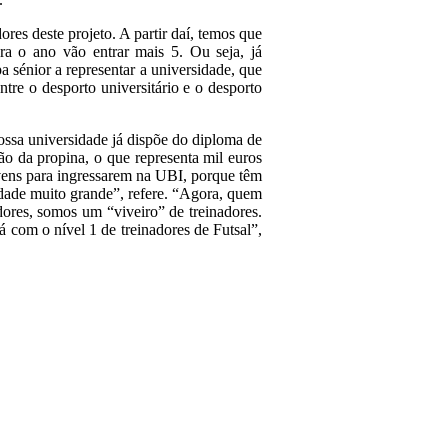
res deste projeto. A partir daí, temos que
ra o ano vão entrar mais 5. Ou seja, já
 sénior a representar a universidade, que
ntre o desporto universitário e o desporto
ossa universidade já dispõe do diploma de
ção da propina, o que representa mil euros
vens para ingressarem na UBI, porque têm
idade muito grande”, refere. “Agora, quem
adores, somos um “viveiro” de treinadores.
 com o nível 1 de treinadores de Futsal”,