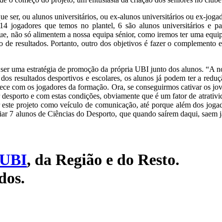
er, ou alunos universitários, ou ex-alunos universitários ou ex-jogado
4 jogadores que temos no plantel, 6 são alunos universitários e pa
ue, não só alimentem a nossa equipa sénior, como iremos ter uma equipa
o de resultados. Portanto, outro dos objetivos é fazer o complemento e
 ser uma estratégia de promoção da própria UBI junto dos alunos. “A n
s dos resultados desportivos e escolares, os alunos já podem ter a redu
ce com os jogadores da formação. Ora, se conseguirmos cativar os jo
 desporto e com estas condições, obviamente que é um fator de atrativ
izar este projeto como veículo de comunicação, até porque além dos jog
ar 7 alunos de Ciências do Desporto, que quando saírem daqui, saem já
UBI
, da Região e do Resto.
dos.