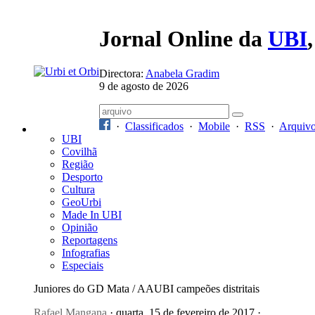
Jornal Online da
UBI
Directora:
Anabela Gradim
9 de agosto de 2026
·
Classificados
·
Mobile
·
RSS
·
Arquiv
UBI
Covilhã
Região
Desporto
Cultura
GeoUrbi
Made In UBI
Opinião
Reportagens
Infografias
Especiais
Juniores do GD Mata / AAUBI campeões distritais
Rafael Mangana
· quarta, 15 de fevereiro de 2017 ·