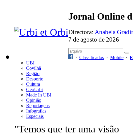
Jornal Online 
Directora:
Anabela Grad
7 de agosto de 2026
·
Classificados
·
Mobile
·
R
UBI
Covilhã
Região
Desporto
Cultura
GeoUrbi
Made In UBI
Opinião
Reportagens
Infografias
Especiais
"Temos que ter uma visão