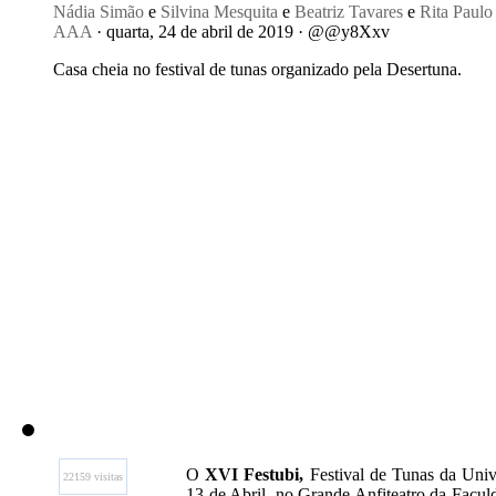
Nádia Simão
e
Silvina Mesquita
e
Beatriz Tavares
e
Rita Paulo
AAA
· quarta, 24 de abril de 2019 · @@y8Xxv
Casa cheia no festival de tunas organizado pela Desertuna.
O
XVI Festubi,
Festival de Tunas da Univ
22159 visitas
13 de Abril, no Grande Anfiteatro da Facul