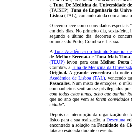
a
Tuna De Medicina da Universidade d
(TAISEP),
Tuna de Engenharia da Unive
Lisboa
(TAL), contando ainda com a tuna o
O evento teve como convidados especiais 
em dois dias. No primeiro dia, sexta-feira
segundo e último dia, decorreu o concur
oriundas do Porto, Coimbra e Lisboa.
A
Tuna Académica do Instituto Superior d
de
Melhor Serenata
e
Tuna Mais Tuna
(TEUP)
levou para casa
Melhor Porta 
Coimbra, a
Tuna de Medicina da Universi
Original.
A
grande vencedora
da noite 
Académica de Lisboa (TAL)
, vencendo t
Pasacalles.
Num misto de emoções, o mús
companheiros sentiram-se privilegiados por
com todas estas tunas, acho que ganhar foi
que no ano que vem s
e forem convidados t
cidade"
.
Depois da interrupção da organização do f
físico para a sua realização, a
Desertuna
vo
encontrado a solução na
Faculdade de Ci
lotação esgotada durante o evento.