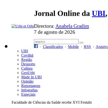
Jornal Online da
UBI
Directora:
Anabela Gradim
7 de agosto de 2026
·
Classificados
·
Mobile
·
RSS
·
Arquiv
UBI
Covilhã
Região
Desporto
Cultura
GeoUrbi
Made In UBI
Opinião
Reportagens
Infografias
Especiais
Faculdade de Ciências da Saúde recebe XVI Festubi