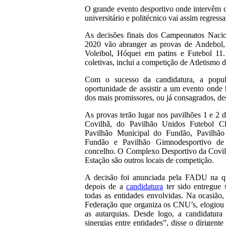
O grande evento desportivo onde intervêm c
universitário e politécnico vai assim regressa
As decisões finais dos Campeonatos Nacio
2020 vão abranger as provas de Andebol, 
Voleibol, Hóquei em patins e Futebol 11.
coletivas, inclui a competição de Atletismo d
Com o sucesso da candidatura, a popul
oportunidade de assistir a um evento onde
dos mais promissores, ou já consagrados, des
As provas terão lugar nos pavilhões 1 e 2
Covilhã, do Pavilhão Unidos Futebol Cl
Pavilhão Municipal do Fundão, Pavilhão
Fundão e Pavilhão Gimnodesportivo de
concelho. O Complexo Desportivo da Covil
Estação são outros locais de competição.
A decisão foi anunciada pela FADU na qui
depois de a
candidatura
ter sido entregue 
todas as entidades envolvidas. Na ocasião,
Federação que organiza os CNU’s, elogiou
as autarquias. Desde logo, a candidatura
sinergias entre entidades”, disse o dirige