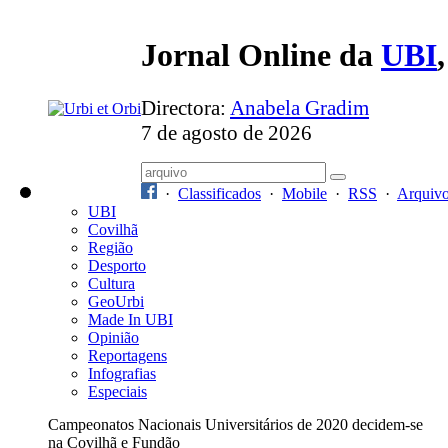
Jornal Online da
UBI
Directora:
Anabela Gradim
7 de agosto de 2026
·
Classificados
·
Mobile
·
RSS
·
Arquiv
UBI
Covilhã
Região
Desporto
Cultura
GeoUrbi
Made In UBI
Opinião
Reportagens
Infografias
Especiais
Campeonatos Nacionais Universitários de 2020 decidem-se
na Covilhã e Fundão