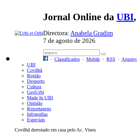
Jornal Online da
UBI
Directora:
Anabela Gradim
7 de agosto de 2026
·
Classificados
·
Mobile
·
RSS
·
Arquiv
UBI
Covilhã
Região
Desporto
Cultura
GeoUrbi
Made In UBI
Opinião
Reportagens
Infografias
Especiais
Covilhã derrotado em casa pelo Ac. Viseu