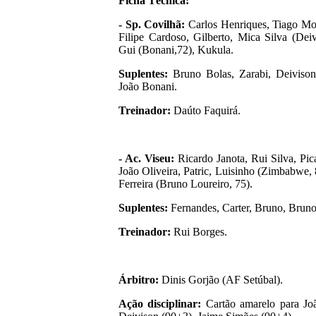
Ficha Técnica:
- Sp. Covilhã:
Carlos Henriques, Tiago Mor
Filipe Cardoso, Gilberto, Mica Silva (Deiv
Gui (Bonani,72), Kukula.
Suplentes:
Bruno Bolas, Zarabi, Deivison
João Bonani.
Treinador:
Daúto Faquirá.
- Ac. Viseu:
Ricardo Janota, Rui Silva, Pic
João Oliveira, Patric, Luisinho (Zimbabwe, 
Ferreira (Bruno Loureiro, 75).
Suplentes:
Fernandes, Carter, Bruno, Brun
Treinador:
Rui Borges.
Árbitro:
Dinis Gorjão (AF Setúbal).
Ação disciplinar:
Cartão amarelo para Joã