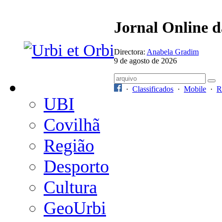
Jornal Online 
Directora:
Anabela Gradim
9 de agosto de 2026
·
Classificados
·
Mobile
·
R
UBI
Covilhã
Região
Desporto
Cultura
GeoUrbi