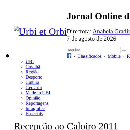
Jornal Online 
Directora:
Anabela Grad
7 de agosto de 2026
·
Classificados
·
Mobile
·
R
UBI
Covilhã
Região
Desporto
Cultura
GeoUrbi
Made In UBI
Opinião
Reportagens
Infografias
Especiais
Recepção ao Caloiro 2011