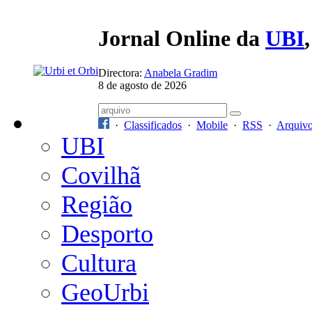
Jornal Online da
UBI
Directora:
Anabela Gradim
8 de agosto de 2026
·
Classificados
·
Mobile
·
RSS
·
Arquiv
UBI
Covilhã
Região
Desporto
Cultura
GeoUrbi