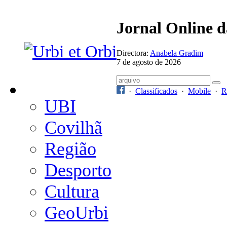
Jornal Online 
Directora:
Anabela Gradim
7 de agosto de 2026
·
Classificados
·
Mobile
·
R
UBI
Covilhã
Região
Desporto
Cultura
GeoUrbi