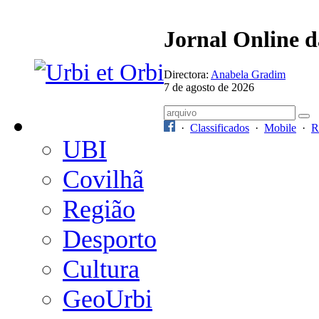
Jornal Online 
Directora:
Anabela Gradim
7 de agosto de 2026
·
Classificados
·
Mobile
·
R
UBI
Covilhã
Região
Desporto
Cultura
GeoUrbi