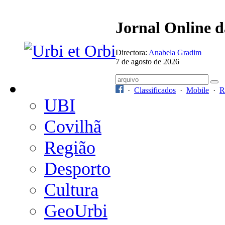
Jornal Online 
Directora:
Anabela Gradim
7 de agosto de 2026
·
Classificados
·
Mobile
·
R
UBI
Covilhã
Região
Desporto
Cultura
GeoUrbi