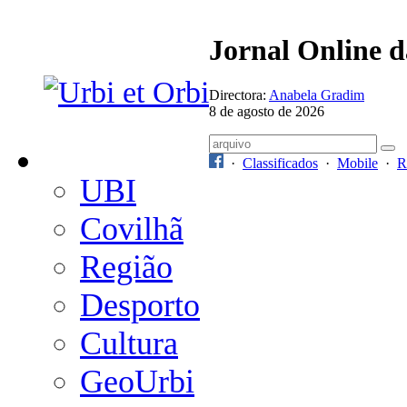
Jornal Online 
Directora:
Anabela Gradim
8 de agosto de 2026
·
Classificados
·
Mobile
·
R
UBI
Covilhã
Região
Desporto
Cultura
GeoUrbi