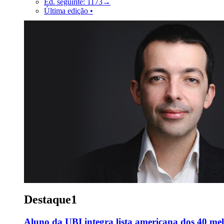
Ed. seguinte: 1173→
Última edição •
Destaque1
Aluno da UBI integra lista americana dos 40 me