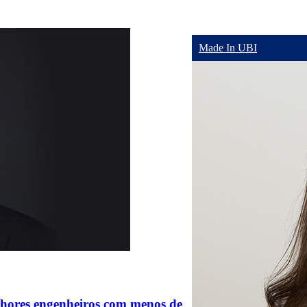
Made In UBI
lhores engenheiros com menos de