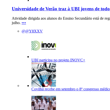
Universidade de Verão traz à UBI jovens de todo
Atividade dirigida aos alunos do Ensino Secundário está de regre
julho.
•••
@@Y8XXV
UBI participa no projeto INOVC+
Covilhã recebe em setembro o 8º congresso médico