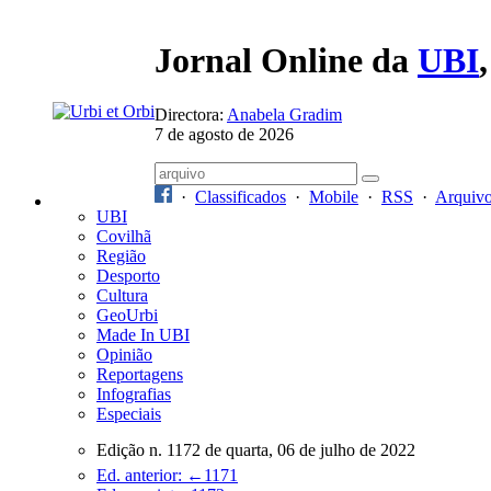
Jornal Online da
UBI
Directora:
Anabela Gradim
7 de agosto de 2026
·
Classificados
·
Mobile
·
RSS
·
Arquiv
UBI
Covilhã
Região
Desporto
Cultura
GeoUrbi
Made In UBI
Opinião
Reportagens
Infografias
Especiais
Edição n. 1172 de quarta, 06 de julho de 2022
Ed. anterior: ←1171