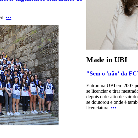
il.
•••
Made in UBI
"Sem o 'não' da FCT
Entrou na UBI em 2007 pel
se licenciar e tirar mestra
depois o desafio de sair d
se doutorou e onde é tamb
licenciatura.
•••