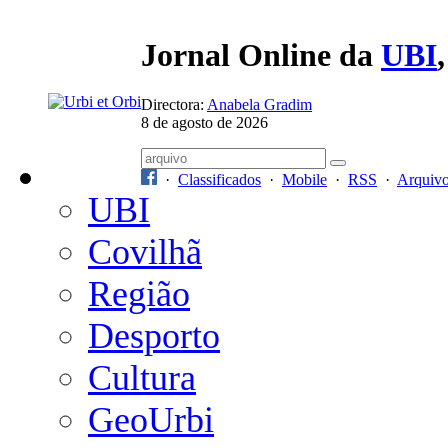
Jornal Online da
UBI
Directora:
Anabela Gradim
8 de agosto de 2026
·
Classificados
·
Mobile
·
RSS
·
Arquiv
UBI
Covilhã
Região
Desporto
Cultura
GeoUrbi