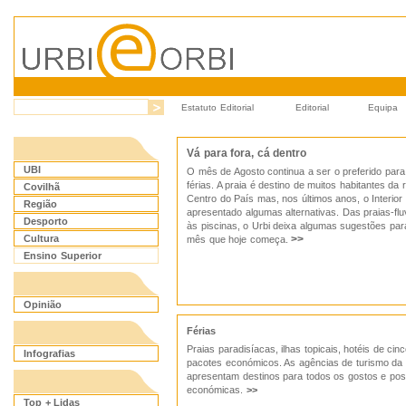
Estatuto Editorial
Editorial
Equipa
Vá para fora, cá dentro
UBI
O mês de Agosto continua a ser o preferido para
férias. A praia é destino de muitos habitantes da 
Covilhã
Centro do País mas, nos últimos anos, o Interior
Região
apresentado algumas alternativas. Das praias-flu
Desporto
às piscinas, o Urbi deixa algumas sugestões par
Cultura
>>
mês que hoje começa.
Ensino Superior
Opinião
Férias
Praias paradisíacas, ilhas topicais, hotéis de cin
Infografias
pacotes económicos. As agências de turismo da 
apresentam destinos para todos os gostos e po
económicas.
>>
Top + Lidas