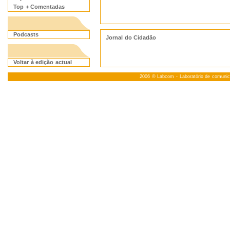
Top + Comentadas
Podcasts
Jornal do Cidadão
Voltar à edição actual
2006 ©
Labcom
- Laboratório de comuni