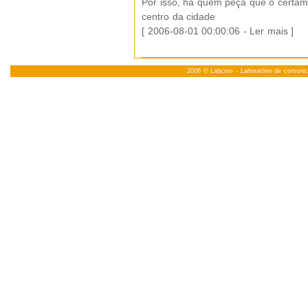
Por isso, há quem peça que o certam
centro da cidade
[ 2006-08-01 00:00:06 -
Ler mais
]
2006 ©
Labcom
- Laboratório de comuni