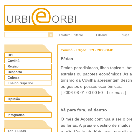
Estatuto Editorial
Editorial
Equipa
Covilhã - Edição: 339 - 2006-08-01
UBI
Férias
Covilhã
Região
Praias paradisíacas, ilhas topicais, ho
Desporto
estrelas ou pacotes económicos. As 
Cultura
turismo da Covilhã apresentam desti
Ensino Superior
os gostos e posses económicas.
[ 2006-08-01 00:00:50 -
Ler mais
]
Opinião
Vá para fora, cá dentro
Infografias
O mês de Agosto continua a ser o pre
as férias. A praia é destino de muitos
Top + Lidas
região Centro do País mas, nos últim