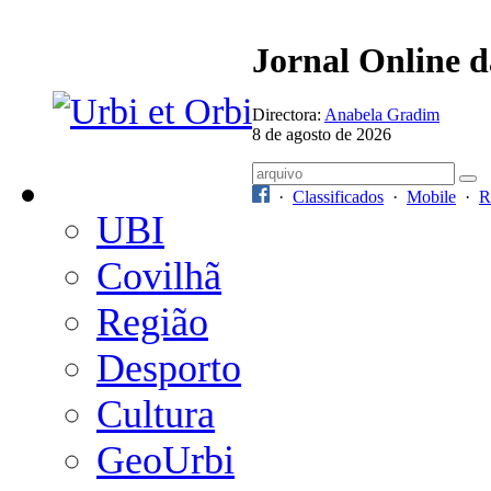
Jornal Online 
Directora:
Anabela Gradim
8 de agosto de 2026
·
Classificados
·
Mobile
·
R
UBI
Covilhã
Região
Desporto
Cultura
GeoUrbi