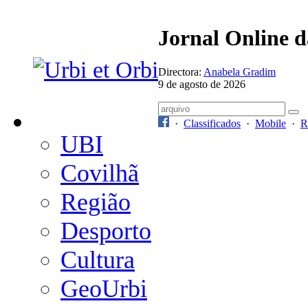
Jornal Online 
Directora:
Anabela Gradim
9 de agosto de 2026
·
Classificados
·
Mobile
·
R
UBI
Covilhã
Região
Desporto
Cultura
GeoUrbi