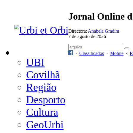
Jornal Online 
Directora:
Anabela Gradim
7 de agosto de 2026
·
Classificados
·
Mobile
·
R
UBI
Covilhã
Região
Desporto
Cultura
GeoUrbi