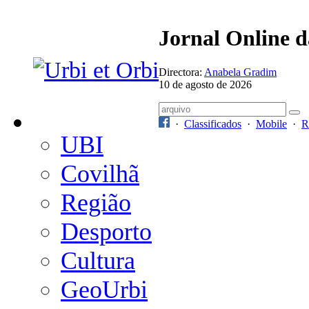
Jornal Online 
Directora:
Anabela Gradim
10 de agosto de 2026
·
Classificados
·
Mobile
·
R
UBI
Covilhã
Região
Desporto
Cultura
GeoUrbi