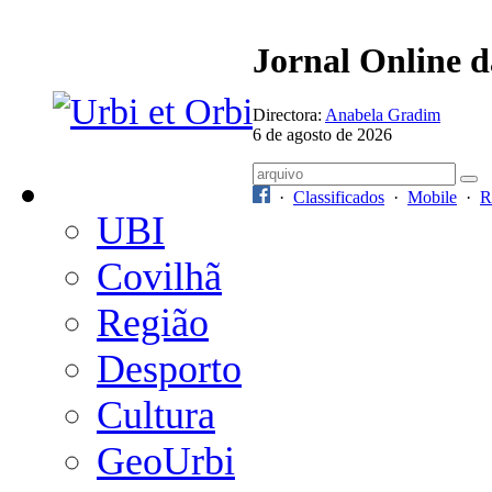
Jornal Online 
Directora:
Anabela Gradim
6 de agosto de 2026
·
Classificados
·
Mobile
·
R
UBI
Covilhã
Região
Desporto
Cultura
GeoUrbi