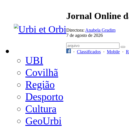
Jornal Online 
Directora:
Anabela Gradim
7 de agosto de 2026
·
Classificados
·
Mobile
·
R
UBI
Covilhã
Região
Desporto
Cultura
GeoUrbi