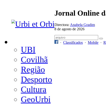
Jornal Online 
Directora:
Anabela Gradim
8 de agosto de 2026
·
Classificados
·
Mobile
·
R
UBI
Covilhã
Região
Desporto
Cultura
GeoUrbi