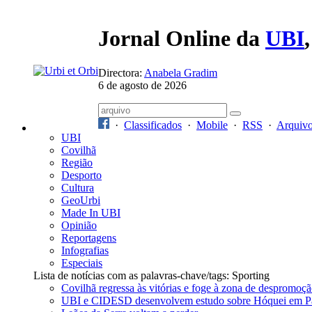
Jornal Online da
UBI
Directora:
Anabela Gradim
6 de agosto de 2026
·
Classificados
·
Mobile
·
RSS
·
Arquiv
UBI
Covilhã
Região
Desporto
Cultura
GeoUrbi
Made In UBI
Opinião
Reportagens
Infografias
Especiais
Lista de notícias com as palavras-chave/tags: Sporting
Covilhã regressa às vitórias e foge à zona de despromoç
UBI e CIDESD desenvolvem estudo sobre Hóquei em Pat