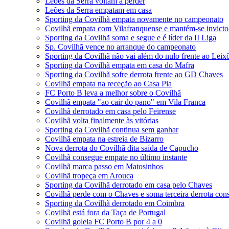
Leões da Serra voltam a perder
Leões da Serra empatam em casa
Sporting da Covilhã empata novamente no campeonato
Covilhã empata com Vilafranquense e mantém-se invicto
Sporting da Covilhã soma e segue e é líder da II Liga
Sp. Covilhã vence no arranque do campeonato
Sporting da Covilhã não vai além do nulo frente ao Lei
Sporting da Covilhã empata em casa do Mafra
Sporting da Covilhã sofre derrota frente ao GD Chaves
Covilhã empata na receção ao Casa Pia
FC Porto B leva a melhor sobre o Covilhã
Covilhã empata "ao cair do pano" em Vila Franca
Covilhã derrotado em casa pelo Feirense
Covilhã volta finalmente às vitórias
Sporting da Covilhã continua sem ganhar
Covilhã empata na estreia de Bizarro
Nova derrota do Covilhã dita saída de Capucho
Covilhã consegue empate no último instante
Covilhã marca passo em Matosinhos
Covilhã tropeça em Arouca
Sporting da Covilhã derrotado em casa pelo Chaves
Covilhã perde com o Chaves e soma terceira derrota con
Sporting da Covilhã derrotado em Coimbra
Covilhã está fora da Taça de Portugal
Covilhã goleia FC Porto B por 4 a 0