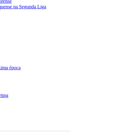
eirense
nquense na Segunda Liga
óxima época
rting