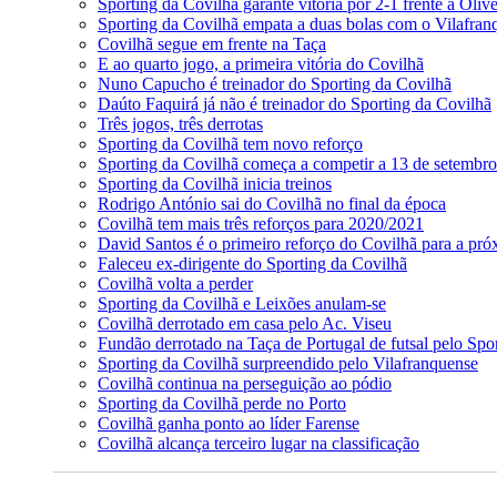
Sporting da Covilhã garante vitória por 2-1 frente à Oliv
Sporting da Covilhã empata a duas bolas com o Vilafra
Covilhã segue em frente na Taça
E ao quarto jogo, a primeira vitória do Covilhã
Nuno Capucho é treinador do Sporting da Covilhã
Daúto Faquirá já não é treinador do Sporting da Covilhã
Três jogos, três derrotas
Sporting da Covilhã tem novo reforço
Sporting da Covilhã começa a competir a 13 de setembro
Sporting da Covilhã inicia treinos
Rodrigo António sai do Covilhã no final da época
Covilhã tem mais três reforços para 2020/2021
David Santos é o primeiro reforço do Covilhã para a pr
Faleceu ex-dirigente do Sporting da Covilhã
Covilhã volta a perder
Sporting da Covilhã e Leixões anulam-se
Covilhã derrotado em casa pelo Ac. Viseu
Fundão derrotado na Taça de Portugal de futsal pelo Spo
Sporting da Covilhã surpreendido pelo Vilafranquense
Covilhã continua na perseguição ao pódio
Sporting da Covilhã perde no Porto
Covilhã ganha ponto ao líder Farense
Covilhã alcança terceiro lugar na classificação