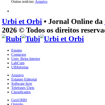
Outras notícias:
Arquivo
Urbi et Orbi
• Jornal Online da
2026 © Todos os direitos reserva
Equipa
Contactos
Univ. Beira Interior
LabCom
UBInforma
Arquivo
Estatuto Editorial
Software livre
Telefones Úteis
Classificados
GeoURBI
Opinião