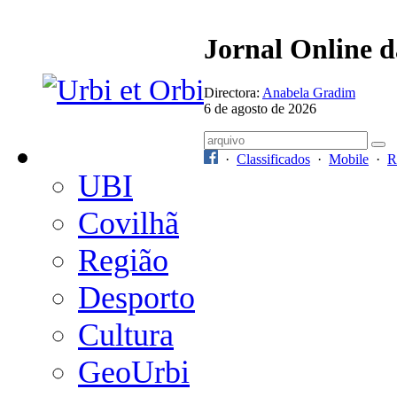
Jornal Online 
Directora:
Anabela Gradim
6 de agosto de 2026
·
Classificados
·
Mobile
·
R
UBI
Covilhã
Região
Desporto
Cultura
GeoUrbi