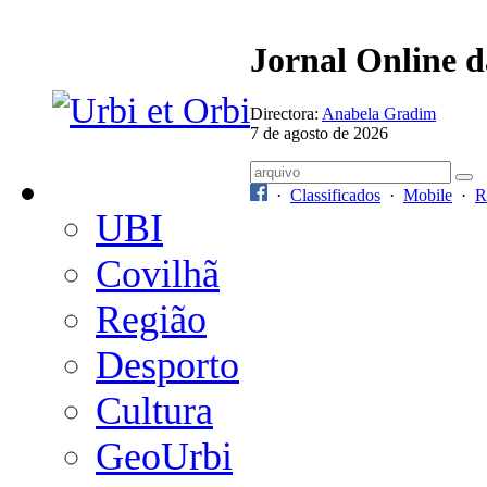
Jornal Online 
Directora:
Anabela Gradim
7 de agosto de 2026
·
Classificados
·
Mobile
·
R
UBI
Covilhã
Região
Desporto
Cultura
GeoUrbi