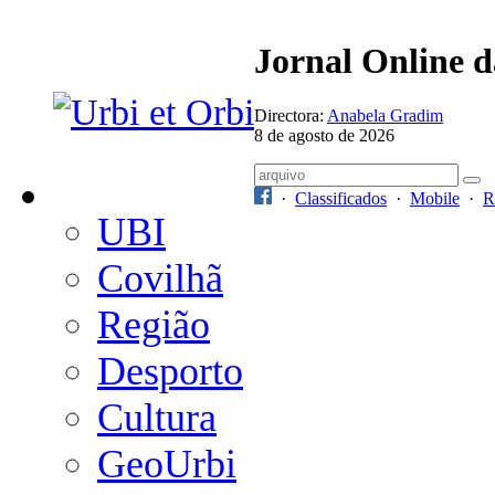
Jornal Online 
Directora:
Anabela Gradim
8 de agosto de 2026
·
Classificados
·
Mobile
·
R
UBI
Covilhã
Região
Desporto
Cultura
GeoUrbi